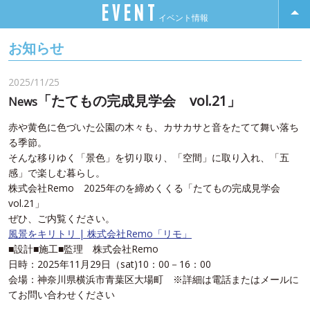
EVENT
イベント情報
お知らせ
2025/11/25
「たてもの完成見学会 vol.21」
News
赤や黄色に色づいた公園の木々も、カサカサと音をたてて舞い落ち
る季節。
そんな移りゆく「景色」を切り取り、「空間」に取り入れ、「五
感」で楽しむ暮らし。
株式会社Remo 2025年のを締めくくる「たてもの完成見学会
vol.21」
ぜひ、ご内覧ください。
風景をキリトリ | 株式会社Remo「リモ」
■設計■施工■監理 株式会社Remo
日時：2025年11月29日（sat)10：00－16：00
会場：神奈川県横浜市青葉区大場町 ※詳細は電話またはメールに
てお問い合わせください