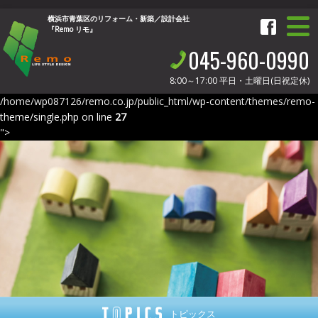
横浜市青葉区のリフォーム・新築／設計会社
『Remo リモ』
045-960-0990
8:00～17:00
平日・土曜日(日祝定休)
/home/wp087126/remo.co.jp/public_html/wp-content/themes/remo-
theme/single.php on line
27
">
トピックス