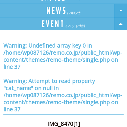
NEWS
お知らせ
EVENT
イベント情報
Warning
: Undefined array key 0 in
/home/wp087126/remo.co.jp/public_html/wp-
content/themes/remo-theme/single.php
on
line
37
Warning
: Attempt to read property
"cat_name" on null in
/home/wp087126/remo.co.jp/public_html/wp-
content/themes/remo-theme/single.php
on
line
37
IMG_8470[1]