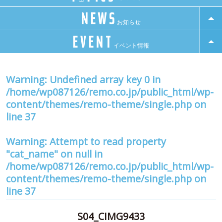
NEWS
お知らせ
EVENT
イベント情報
Warning
: Undefined array key 0 in
/home/wp087126/remo.co.jp/public_html/wp-
content/themes/remo-theme/single.php
on
line
37
Warning
: Attempt to read property
"cat_name" on null in
/home/wp087126/remo.co.jp/public_html/wp-
content/themes/remo-theme/single.php
on
line
37
S04_CIMG9433