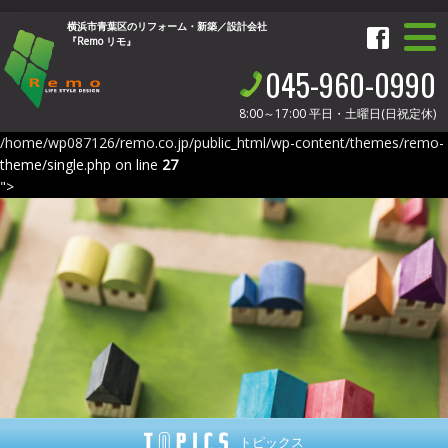
横浜市青葉区のリフォーム・新築／設計会社
『Remo リモ』
045-960-0990
8:00～17:00
平日・土曜日(日祝定休)
/home/wp087126/remo.co.jp/public_html/wp-content/themes/remo-
theme/single.php on line
27
">
トピックス