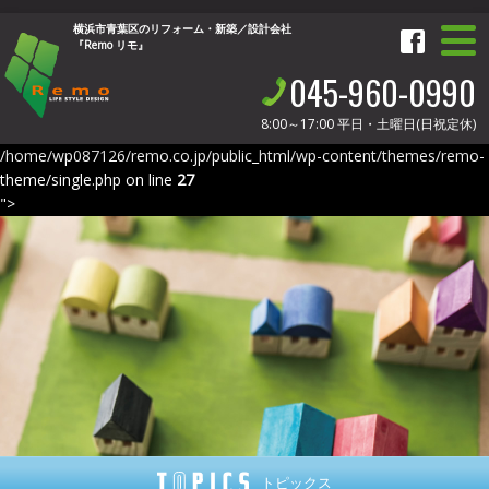
横浜市青葉区のリフォーム・新築／設計会社
『Remo リモ』
045-960-0990
8:00～17:00
平日・土曜日(日祝定休)
/home/wp087126/remo.co.jp/public_html/wp-content/themes/remo-
theme/single.php on line
27
">
トピックス