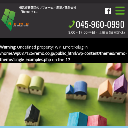
横浜市青葉区のリフォーム・新築／設計会社
『Remo リモ』
045-960-0990
8:00～17:00
平日・土曜日(日祝定休)
Warning
: Undefined property: WP_Error::$slug in
/home/wp087126/remo.co.jp/public_html/wp-content/themes/remo-
theme/single-examples.php
on line
17