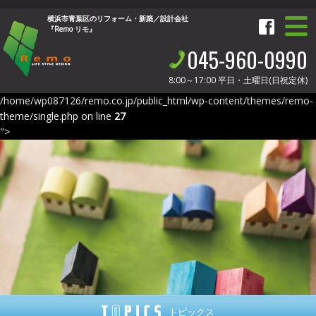
横浜市青葉区のリフォーム・新築／設計会社
『Remo リモ』
045-960-0990
8:00～17:00
平日・土曜日(日祝定休)
/home/wp087126/remo.co.jp/public_html/wp-content/themes/remo-
theme/single.php on line
27
">
トピックス