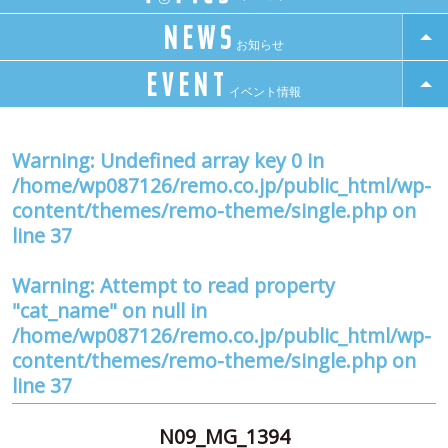
NEWS
お知らせ
EVENT
イベント情報
Warning
: Undefined array key 0 in
/home/wp087126/remo.co.jp/public_html/wp-
content/themes/remo-theme/single.php
on
line
37
Warning
: Attempt to read property
"cat_name" on null in
/home/wp087126/remo.co.jp/public_html/wp-
content/themes/remo-theme/single.php
on
line
37
N09_MG_1394