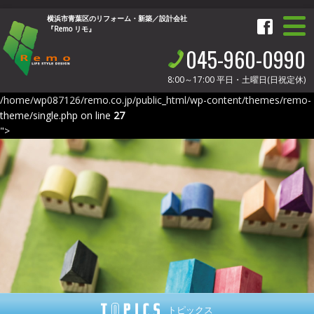
横浜市青葉区のリフォーム・新築／設計会社
『Remo リモ』
045-960-0990
8:00～17:00
平日・土曜日(日祝定休)
/home/wp087126/remo.co.jp/public_html/wp-content/themes/remo-
theme/single.php on line
27
">
トピックス