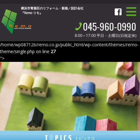
横浜市青葉区のリフォーム・新築／設計会社
『Remo リモ』
045-960-0990
8:00～17:00
平日・土曜日(日祝定休)
/home/wp087126/remo.co.jp/public_html/wp-content/themes/remo-
theme/single.php on line
27
">
トピックス