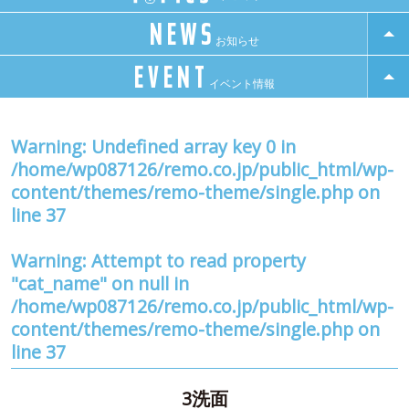
NEWS
お知らせ
EVENT
イベント情報
Warning
: Undefined array key 0 in
/home/wp087126/remo.co.jp/public_html/wp-
content/themes/remo-theme/single.php
on
line
37
Warning
: Attempt to read property
"cat_name" on null in
/home/wp087126/remo.co.jp/public_html/wp-
content/themes/remo-theme/single.php
on
line
37
3洗面